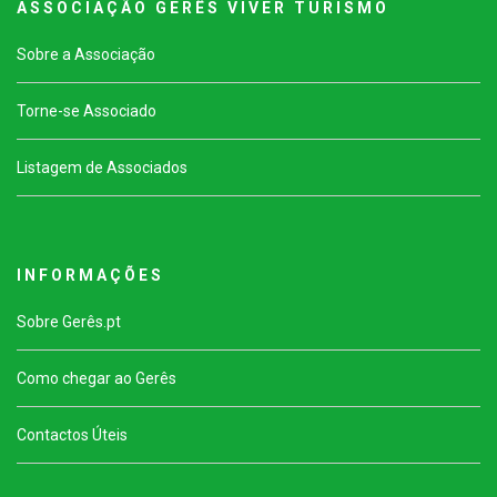
A S S O C I A Ç Ã O G E R Ê S V I V E R T U R I S M O
Sobre a Associação
Torne-se Associado
Listagem de Associados
I N F O R M A Ç Õ E S
Sobre Gerês.pt
Como chegar ao Gerês
Contactos Úteis