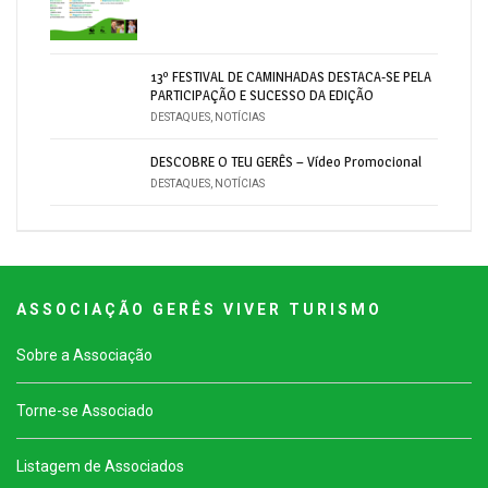
13º FESTIVAL DE CAMINHADAS DESTACA-SE PELA
PARTICIPAÇÃO E SUCESSO DA EDIÇÃO
DESTAQUES
,
NOTÍCIAS
DESCOBRE O TEU GERÊS – Vídeo Promocional
DESTAQUES
,
NOTÍCIAS
A S S O C I A Ç Ã O G E R Ê S V I V E R T U R I S M O
Sobre a Associação
Torne-se Associado
Listagem de Associados