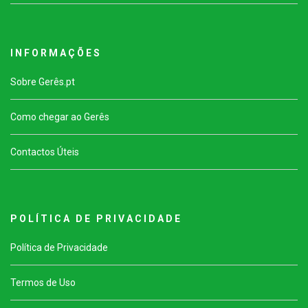
I N F O R M A Ç Õ E S
Sobre Gerês.pt
Como chegar ao Gerês
Contactos Úteis
P O L Í T I C A D E P R I V A C I D A D E
Política de Privacidade
Termos de Uso