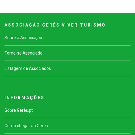
A S S O C I A Ç Ã O G E R Ê S V I V E R T U R I S M O
Sobre a Associação
Torne-se Associado
Listagem de Associados
I N F O R M A Ç Õ E S
Sobre Gerês.pt
Como chegar ao Gerês