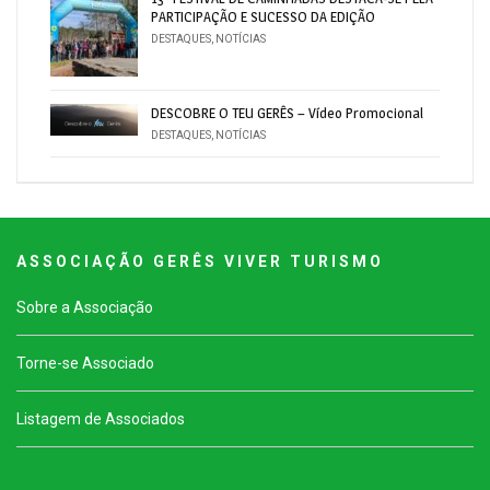
PARTICIPAÇÃO E SUCESSO DA EDIÇÃO
DESTAQUES
,
NOTÍCIAS
DESCOBRE O TEU GERÊS – Vídeo Promocional
DESTAQUES
,
NOTÍCIAS
A S S O C I A Ç Ã O G E R Ê S V I V E R T U R I S M O
Sobre a Associação
Torne-se Associado
Listagem de Associados