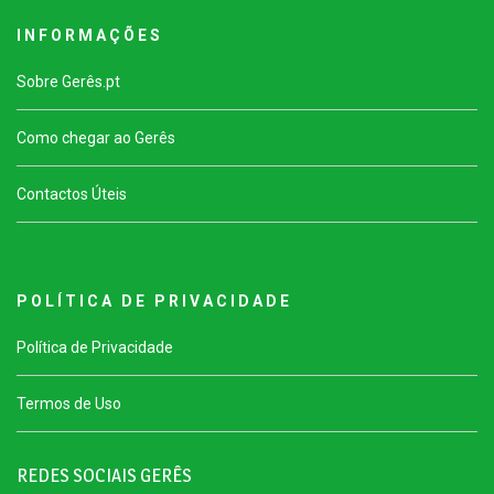
I N F O R M A Ç Õ E S
Sobre Gerês.pt
Como chegar ao Gerês
Contactos Úteis
P O L Í T I C A D E P R I V A C I D A D E
Política de Privacidade
Termos de Uso
REDES SOCIAIS GERÊS