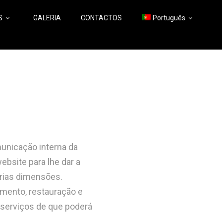
S
GALERIA
CONTACTOS
Português
unicação interna
da
ebsite
para lhe dar a
árias dimen
sões.
mento, restauração e
serviços de que poderá