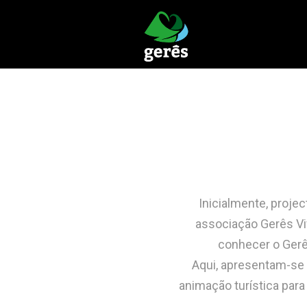
Inicialmente,
projec
associação
Gerês
V
conhecer
o Gerê
Aqui,
apresentam-s
animação turística para