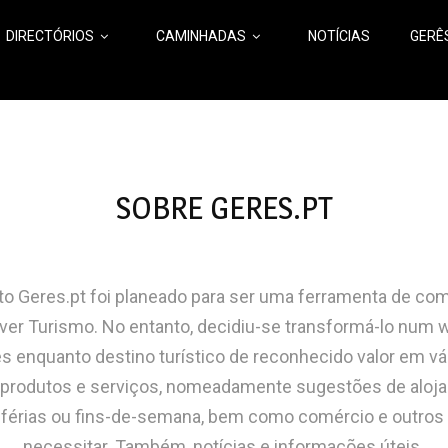
DIRECTÓRIOS
CAMINHADAS
NOTÍCIAS
GERÊ
SOBRE GERES.PT
to Geres.pt foi
planeado para ser
uma ferramenta de
com
iver
Turismo.
No entanto
, decidiu-se
transformá-lo n
um
w
s enquanto destino turístico de reconhecido valor em v
e
produtos e serviços,
nomeadamente
sugestões de aloja
férias
ou
fins-de-semana, bem como comércio e outros 
necessitar. Também,
notícias e
informações úteis.