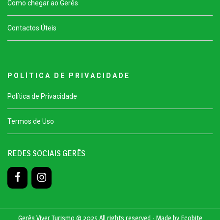
Como chegar ao Gerês
Contactos Úteis
P O L Í T I C A D E P R I V A C I D A D E
Política de Privacidade
Termos de Uso
REDES SOCIAIS GERÊS
Gerês Viver Turismo © 2025 All rights reserved - Made by
Ecobite