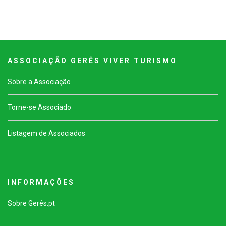
A S S O C I A Ç Ã O G E R Ê S V I V E R T U R I S M O
Sobre a Associação
Torne-se Associado
Listagem de Associados
I N F O R M A Ç Õ E S
Sobre Gerês.pt