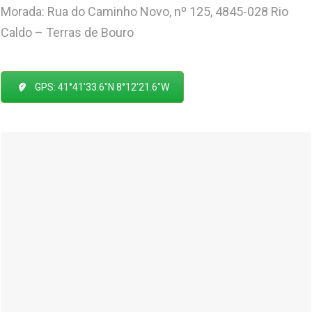
Morada: Rua do Caminho Novo, nº 125, 4845-028 Rio
Caldo – Terras de Bouro
GPS: 41°41'33.6"N 8°12'21.6"W