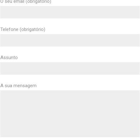
O seu email (obrigatório)
Telefone (obrigatório)
Assunto
A sua mensagem