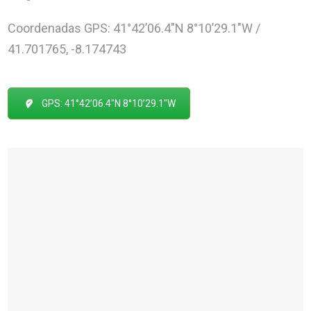
Coordenadas GPS: 41°42’06.4″N 8°10’29.1″W /
41.701765, -8.174743
GPS: 41°42’06.4″N 8°10’29.1″W