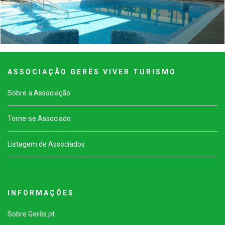
A S S O C I A Ç Ã O G E R Ê S V I V E R T U R I S M O
Sobre a Associação
Torne-se Associado
Listagem de Associados
I N F O R M A Ç Õ E S
Sobre Gerês.pt