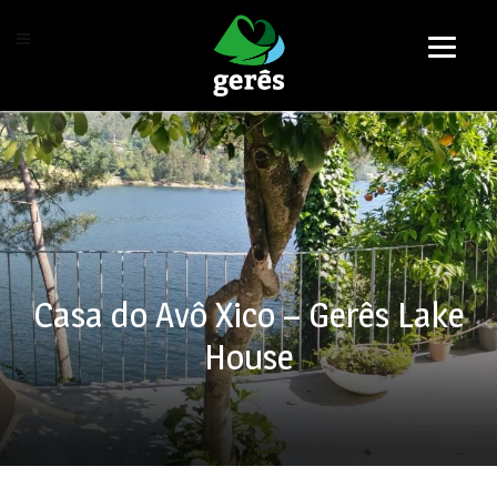
Casa do Avô Xico – Gerês Lake
House