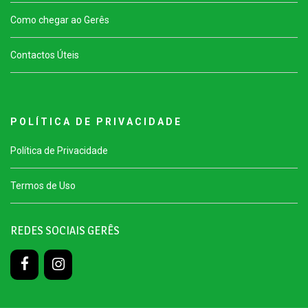
Como chegar ao Gerês
Contactos Úteis
P O L Í T I C A D E P R I V A C I D A D E
Política de Privacidade
Termos de Uso
REDES SOCIAIS GERÊS