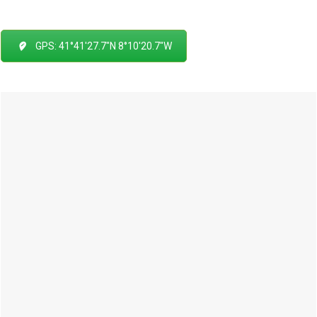
GPS: 41°41'27.7"N 8°10'20.7"W