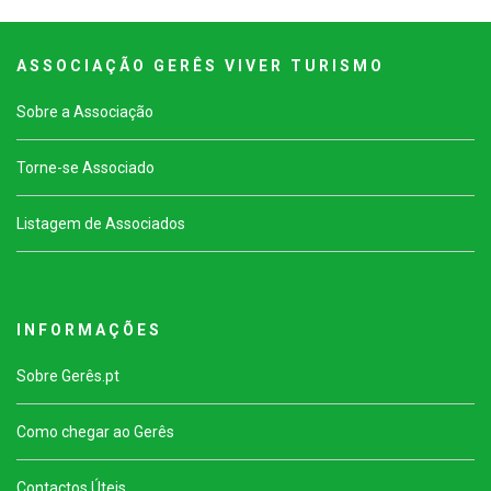
A S S O C I A Ç Ã O G E R Ê S V I V E R T U R I S M O
Sobre a Associação
Torne-se Associado
Listagem de Associados
I N F O R M A Ç Õ E S
Sobre Gerês.pt
Como chegar ao Gerês
Contactos Úteis