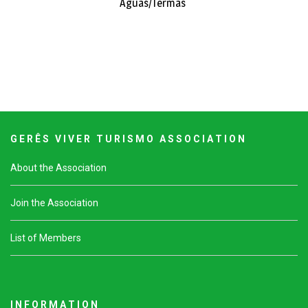
Águas/Termas
G E R Ê S V I V E R T U R I S M O A S S O C I A T I O N
About the Association
Join the Association
List of Members
I N F O R M A T I O N