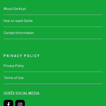
About Gerês.pt
How to reach Gerês
Contact Information
P R I V A C Y P O L I C Y
Privacy Policy
Terms of Use
GERÊS SOCIAL MEDIA